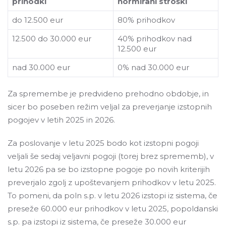
prihodki
normirani stroški
do 12.500 eur
80% prihodkov
12.500 do 30.000 eur
40% prihodkov nad
12.500 eur
nad 30.000 eur
0% nad 30.000 eur
Za spremembe je predvideno prehodno obdobje, in
sicer bo poseben režim veljal za preverjanje izstopnih
pogojev v letih 2025 in 2026.
Za poslovanje v letu 2025 bodo kot izstopni pogoji
veljali še sedaj veljavni pogoji (torej brez sprememb), v
letu 2026 pa se bo izstopne pogoje po novih kriterijih
preverjalo zgolj z upoštevanjem prihodkov v letu 2025.
To pomeni, da poln s.p. v letu 2026 izstopi iz sistema, če
preseže 60.000 eur prihodkov v letu 2025, popoldanski
s.p. pa izstopi iz sistema, če preseže 30.000 eur