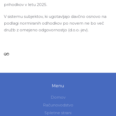
prihodkov v letu 2025.
V sistemu subjektov, ki ugotavljajo davčno osnovo na
podlagi normiranih odhodkov po novem ne bo več
družb z omejeno odgovornostjo (d.o.o.-jev).
Menu
Domov
Računovodstvo
Spletne strani