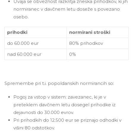
Uvaja se obveznost razkritja zneska prihodkov, ki jih
normiranec v davčnem letu doseže s povezano
osebo.
prihodki
normirani stroški
do 60.000 eur
80% prihodkov
nad 60.000 eur
0%
Spremembe pri t.i. popoldanskih normirancih so:
Pogoj za vstop v sistem: zavezanec, ki je v
preteklem davčnem letu dosegel prihodke iz
dejavnosti do 30.000 evrov.
Pri prihodkih do 12.500 eur se priznajo odhodki v
višini 80 odstotkov.