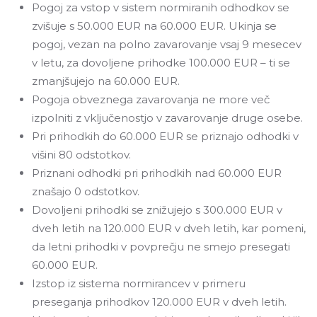
Pogoj za vstop v sistem normiranih odhodkov se
zvišuje s 50.000 EUR na 60.000 EUR. Ukinja se
pogoj, vezan na polno zavarovanje vsaj 9 mesecev
v letu, za dovoljene prihodke 100.000 EUR – ti se
zmanjšujejo na 60.000 EUR.
Pogoja obveznega zavarovanja ne more več
izpolniti z vključenostjo v zavarovanje druge osebe.
Pri prihodkih do 60.000 EUR se priznajo odhodki v
višini 80 odstotkov.
Priznani odhodki pri prihodkih nad 60.000 EUR
znašajo 0 odstotkov.
Dovoljeni prihodki se znižujejo s 300.000 EUR v
dveh letih na 120.000 EUR v dveh letih, kar pomeni,
da letni prihodki v povprečju ne smejo presegati
60.000 EUR.
Izstop iz sistema normirancev v primeru
preseganja prihodkov 120.000 EUR v dveh letih.